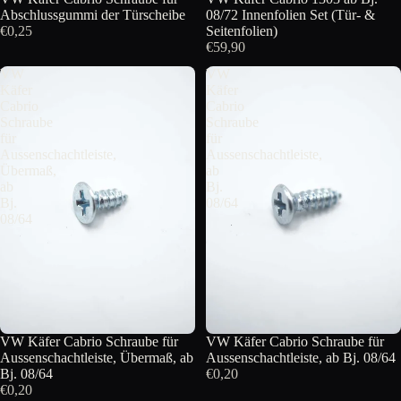
Abschlussgummi der Türscheibe
08/72 Innenfolien Set (Tür- &
€0,25
Seitenfolien)
€59,90
VW
VW
Käfer
Käfer
Cabrio
Cabrio
Schraube
Schraube
für
für
Aussenschachtleiste,
Aussenschachtleiste,
Übermaß,
ab
ab
Bj.
Bj.
08/64
08/64
VW Käfer Cabrio Schraube für
VW Käfer Cabrio Schraube für
Aussenschachtleiste, Übermaß, ab
Aussenschachtleiste, ab Bj. 08/64
Bj. 08/64
€0,20
€0,20