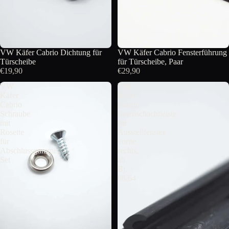
AUSVERKAUFT
VW Käfer Cabrio Dichtung für
VW Käfer Cabrio Fensterführung
Türscheibe
für Türscheibe, Paar
€19,90
€29,90
VW
VW
Käfer
Käfer
Cabrio
Cabrio
Schraube
Innenschachtleiste
mit
für
Rosette
Ausstellfenster
für
vorne
Abschlussgummis,
rechts,
Set
ab
Bj.
08/64