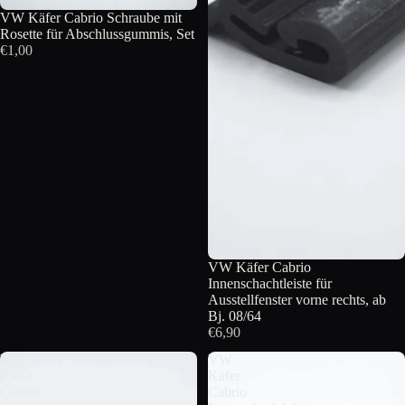
VW Käfer Cabrio Schraube mit
Rosette für Abschlussgummis, Set
€1,00
VW Käfer Cabrio
Innenschachtleiste für
Ausstellfenster vorne rechts, ab
Bj. 08/64
€6,90
VW
VW
Käfer
Käfer
Cabrio
Cabrio