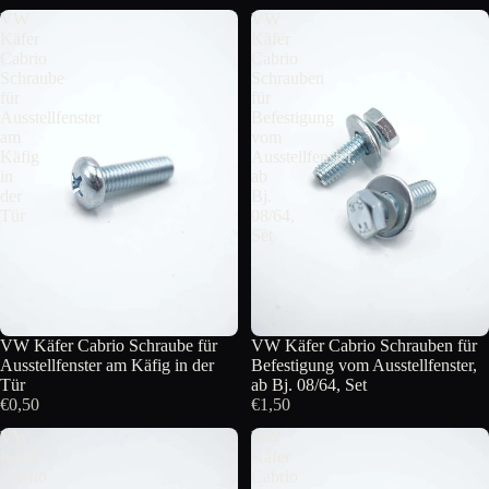
VW
VW
Käfer
Käfer
Cabrio
Cabrio
Schraube
Schrauben
für
für
Ausstellfenster
Befestigung
am
vom
Käfig
Ausstellfenster,
in
ab
der
Bj.
Tür
08/64,
Set
VW Käfer Cabrio Schraube für
VW Käfer Cabrio Schrauben für
Ausstellfenster am Käfig in der
Befestigung vom Ausstellfenster,
Tür
ab Bj. 08/64, Set
€0,50
€1,50
VW
VW
Käfer
Käfer
Cabrio
Cabrio