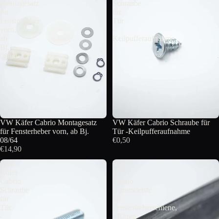
Montagesatz
Schraube
für
für
Fensterheber
Tür
vorn,
-
ab
Keilpufferaufnahme
Bj.
08/64
VW Käfer Cabrio Montagesatz
VW Käfer Cabrio Schraube für
für Fensterheber vorn, ab Bj.
Tür -Keilpufferaufnahme
08/64
€0,50
€14,90
VW
VW
Käfer
Käfer
Cabrio
Cabrio
Schraube
Gummileiste
für
für
Tür
Fensterheberschiene,
-
470mm