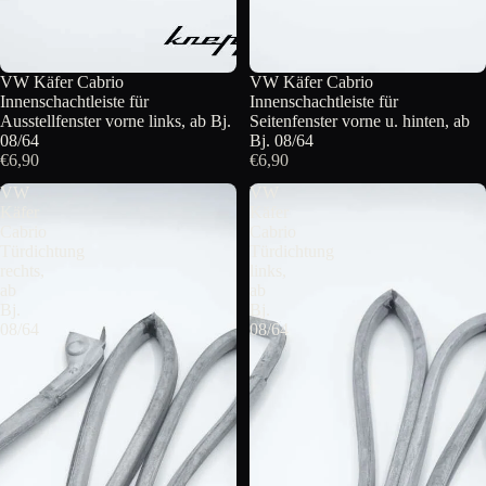
VW Käfer Cabrio
VW Käfer Cabrio
Innenschachtleiste für
Innenschachtleiste für
Ausstellfenster vorne links, ab Bj.
Seitenfenster vorne u. hinten, ab
08/64
Bj. 08/64
€6,90
€6,90
VW
VW
Käfer
Käfer
Cabrio
Cabrio
Türdichtung
Türdichtung
rechts,
links,
ab
ab
Bj.
Bj.
08/64
08/64