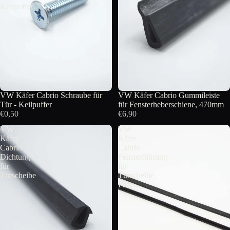
Keilpuffer
VW Käfer Cabrio Schraube für
VW Käfer Cabrio Gummileiste
Tür - Keilpuffer
für Fensterheberschiene, 470mm
€0,50
€6,90
VW
VW
Käfer
Käfer
Cabrio
Cabrio
Dichtung
Fensterführung
für
für
Türscheibe
Türscheibe,
Paar