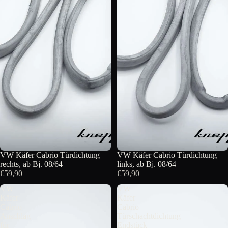
VW Käfer Cabrio Türdichtung
VW Käfer Cabrio Türdichtung
rechts, ab Bj. 08/64
links, ab Bj. 08/64
€59,90
€59,90
VW
VW
Käfer
Käfer
Cabrio
Cabrio
Anschlag
Türschachtdichtung
für
Endstück