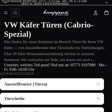
TELEFONISCHE BERATUNG: 05771 / 9187088 · MO.–FR. 9–18 UHR ·
ÜBER 30 JAHRE KÄFER-ERFAHRUNG
VW Käfer Türen (Cabrio-
Spezial)
Hier finden Sie unser Sortiment im Bereich Türen für Ihren VW
Käfer — von Ausstellfenster über Türscheibe bis Türdichtungen.
Über 30 Jahre Restaurationserfahrung stecken in unserem
Sortiment: Wir verkaufen nur Teile, mit denen wir auch i...
Unsicher, welches Teil passt? Ruf uns an:
05771 9187088
· Mo.–
Fr. 9:00–18:00 Uhr
UNTERKATEGORIEN
Ausstellfenster (Türen)
12
Türscheibe
18