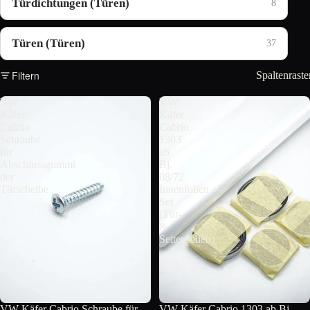
Türdichtungen (Türen)
8
Türen (Türen)
37
Filtern
Spaltenraste
VW
VW
Käfer
Käfer
Cabrio
Cabrio
Schraube
1303
für
ab
Abschlussgummi
Bj.
der
08/72
Türscheibe
Innenfolien
Set
(Tür-
&
Seitenfolien)
VW Käfer Cabrio Schraube für
VW Käfer Cabrio 1303 ab Bj.