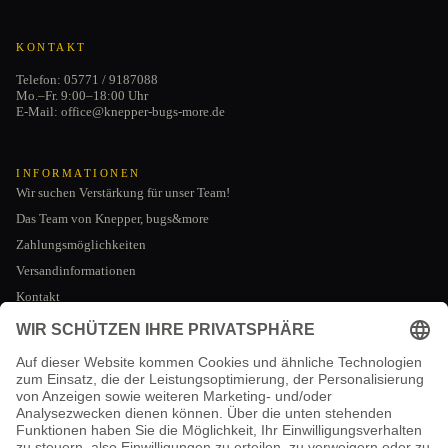
KONTAKT
Telefon: 05771 / 9187088
Mo.–Fr. 9:00–18:00 Uhr
E-Mail: office@knepper-bugs-more.de
INFORMATIONEN
Wir suchen Verstärkung für unser Team!
Das Team von Knepper, bugs&more
Zahlungsmöglichkeiten
Versandinformationen
Kontakt
Datenschutzerklärung
AGB
RECHTLICHES
Impressum
Impressum
Kontaktinformationen
AGB
Widerrufsrecht
Widerrufsrecht