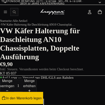
TELEFONISCHE BERATUNG: 05771 / 9187088 · MO.–FR. 9–18 UHR ·
ÜBER 30 JAHRE KÄFER-ERFAHRUNG
Startseite
Alle Artikel
VW Käfer Halterung für Daschleitung AN10 Chassisplatten, Doppelte Ausführung
VW Käfer Halterung für
Daschleitung AN10
Chassisplatten, Doppelte
Ausführung
€9,90
Inkl. Steuern. Versandkosten werden beim Checkout berechnet.
KT 05 037
Auf Lager — Versand per DHL/GLS aus Rahden
Menge
Menge
verringern
erhöhen
In den Warenkorb legen