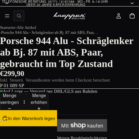
TELEFONISCHE BERATUNG: 05771 / 9187088 · MO.–FR. 9–18 UHR ·
ÜBER 30 JAHRE KÄFER-ERFAHRUNG
Startseite
Alle Artikel
Porsche 944 Alu - Schräglenker ab Bj. 87 mit ABS, Paar, gebraucht im Top Zustand
Porsche 944 Alu - Schräglenker
ab Bj. 87 mit ABS, Paar,
gebraucht im Top Zustand
€299,90
Inkl. Steuern. Versandkosten werden beim Checkout berechnet.
P 01 089 SP
Auf Lager — Versand per DHL/GLS aus Rahden
Menge
Menge
verringern
erhöhen
In den Warenkorb legen
Weitere Bezahlmöglichkeiten