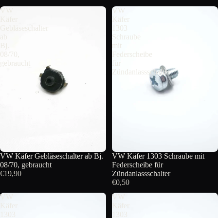
VW
VW
Käfer
Käfer
Gebläseschalter
1303
ab
Schraube
Bj.
mit
08/70,
Federscheibe
gebraucht
für
Zündanlassschalter
VW Käfer Gebläseschalter ab Bj.
VW Käfer 1303 Schraube mit
08/70, gebraucht
Federscheibe für
€19,90
Zündanlassschalter
€0,50
VW
VW
Käfer
Käfer
1303
1303