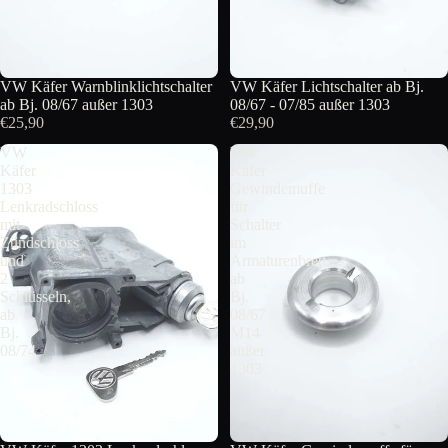
VW Käfer Warnblinklichtschalter
VW Käfer Lichtschalter ab Bj.
ab Bj. 08/67 außer 1303
08/67 - 07/85 außer 1303
€25,90
€29,90
VW
VW
Käfer
Käfer
1303
Gewindemuffe
Lenkradschloss
für
mit
Schalter
Zündschloss
im
und
Armaturenbrett,
2
ab
Schlüsseln,
Bj.
ab
08/67
Bj.
M14
08/74
außer
1303