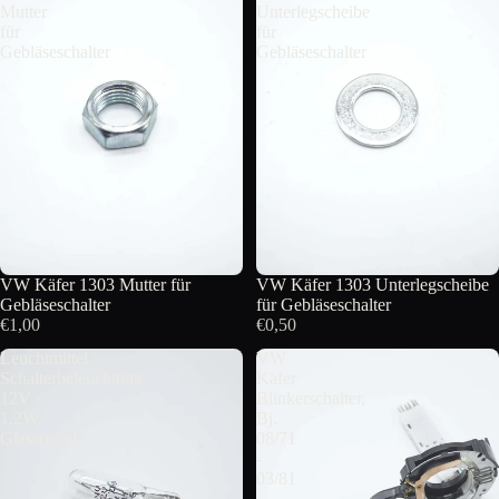
Mutter
Unterlegscheibe
für
für
Gebläseschalter
Gebläseschalter
VW Käfer 1303 Mutter für
VW Käfer 1303 Unterlegscheibe
Gebläseschalter
für Gebläseschalter
€1,00
€0,50
Leuchtmittel
VW
Schalterbeleuchtung
Käfer
12V
Blinkerschalter,
1,2W,
Bj.
Glassockel
08/71
-
03/81