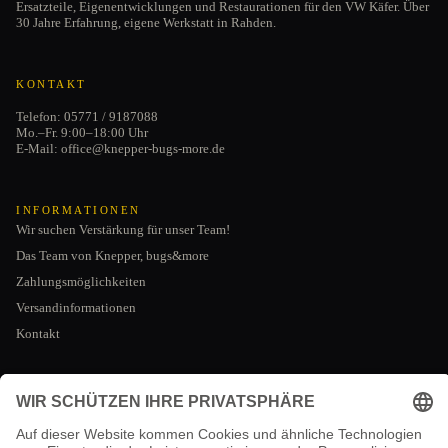
Ersatzteile, Eigenentwicklungen und Restaurationen für den VW Käfer. Über
30 Jahre Erfahrung, eigene Werkstatt in Rahden.
KONTAKT
Telefon: 05771 / 9187088
Mo.–Fr. 9:00–18:00 Uhr
E-Mail: office@knepper-bugs-more.de
INFORMATIONEN
Wir suchen Verstärkung für unser Team!
Das Team von Knepper, bugs&more
Zahlungsmöglichkeiten
Versandinformationen
Kontakt
Datenschutzerklärung
AGB
RECHTLICHES
Impressum
Impressum
Kontaktinformationen
AGB