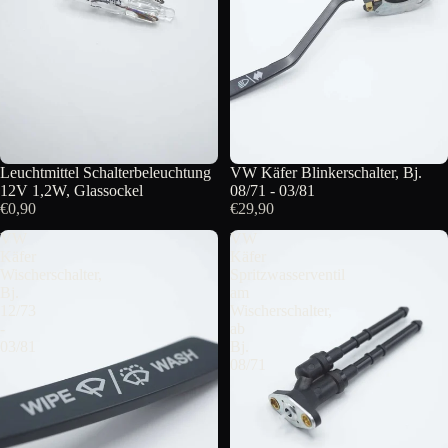
Leuchtmittel Schalterbeleuchtung
VW Käfer Blinkerschalter, Bj.
12V 1,2W, Glassockel
08/71 - 03/81
€0,90
€29,90
VW
VW
Käfer
Käfer
Wischerschalter,
Spritzwasserventil
Bj.
am
12/73
Wischerschalter,
-
ab
03/81
Bj.
08/71