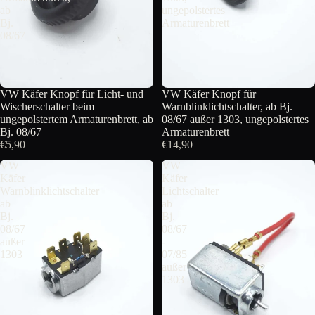
ab
ungepolstertes
Bj.
Armaturenbrett
08/67
VW Käfer Knopf für Licht- und
VW Käfer Knopf für
Wischerschalter beim
Warnblinklichtschalter, ab Bj.
ungepolstertem Armaturenbrett, ab
08/67 außer 1303, ungepolstertes
Bj. 08/67
Armaturenbrett
€5,90
€14,90
VW
VW
Käfer
Käfer
Warnblinklichtschalter
Lichtschalter
ab
ab
Bj.
Bj.
08/67
08/67
außer
-
1303
07/85
außer
1303