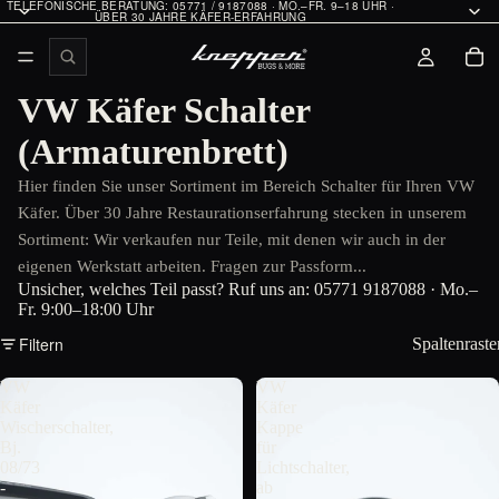
TELEFONISCHE BERATUNG: 05771 / 9187088 · MO.–FR. 9–18 UHR ·
ÜBER 30 JAHRE KÄFER-ERFAHRUNG
VW Käfer Schalter
(Armaturenbrett)
Hier finden Sie unser Sortiment im Bereich Schalter für Ihren VW
Käfer. Über 30 Jahre Restaurationserfahrung stecken in unserem
Sortiment: Wir verkaufen nur Teile, mit denen wir auch in der
eigenen Werkstatt arbeiten. Fragen zur Passform...
Unsicher, welches Teil passt? Ruf uns an:
05771 9187088
· Mo.–
Fr. 9:00–18:00 Uhr
Filtern
Spaltenraste
VW
VW
Käfer
Käfer
Wischerschalter,
Kappe
Bj.
für
08/73
Lichtschalter,
-
ab