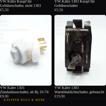
VW Käfer Knopf für
VW Käfer 1303 Knopf für
Gebläseschalter, nicht 1303
Gebläseschalter
€5,50
€5,50
VW
VW
Käfer
Käfer
1303
1303
Zündanlassschalter,
Warnblinklichtschalter,
ab
gebraucht
Bj.
01/74
VW Käfer 1303
VW Käfer 1303
Zündanlassschalter, ab Bj. 01/74
Warnblinklichtschalter, gebraucht
€9,90
€19,90
KNEPPER BUGS & MORE