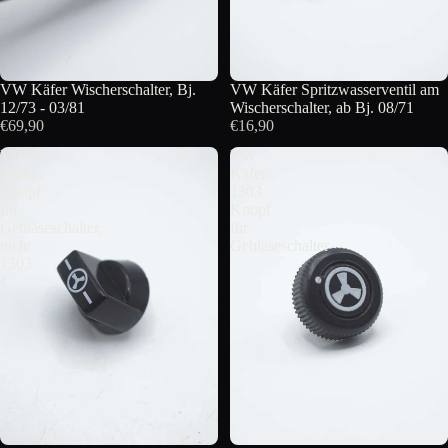
VW Käfer Wischerschalter, Bj.
VW Käfer Spritzwasserventil am
12/73 - 03/81
Wischerschalter, ab Bj. 08/71
€69,90
€16,90
VW
VW
Käfer
Käfer
Knopf
1303
für
Knopf
Gebläseschalter,
für
nicht
Gebläseschalter
1303