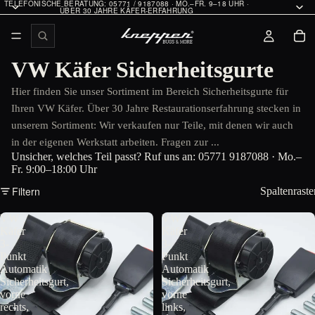
TELEFONISCHE BERATUNG: 05771 / 9187088 · MO.–FR. 9–18 UHR ·
ÜBER 30 JAHRE KÄFER-ERFAHRUNG
VW Käfer Sicherheitsgurte
Hier finden Sie unser Sortiment im Bereich Sicherheitsgurte für
Ihren VW Käfer. Über 30 Jahre Restaurationserfahrung stecken in
unserem Sortiment: Wir verkaufen nur Teile, mit denen wir auch
in der eigenen Werkstatt arbeiten. Fragen zur ...
Unsicher, welches Teil passt? Ruf uns an:
05771 9187088
· Mo.–
Fr. 9:00–18:00 Uhr
Filtern
Spaltenraste
VW
VW
Käfer
Käfer
3-
3-
Punkt
Punkt
Automatik
Automatik
Sicherheitsgurt,
Sicherheitsgurt,
vorne
vorne
rechts,
links,