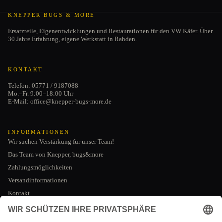
KNEPPER BUGS & MORE
Ersatzteile, Eigenentwicklungen und Restaurationen für den VW Käfer. Über
30 Jahre Erfahrung, eigene Werkstatt in Rahden.
KONTAKT
Telefon: 05771 / 9187088
Mo.–Fr. 9:00–18:00 Uhr
E-Mail: office@knepper-bugs-more.de
INFORMATIONEN
Wir suchen Verstärkung für unser Team!
Das Team von Knepper, bugs&more
Zahlungsmöglichkeiten
Versandinformationen
Kontakt
Datenschutzerklärung
AGB