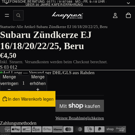
TELEFONISCHE BERATUNG: 05771 / 9187088 · MO.–FR. 9–18 UHR ·
ÜBER 30 JAHRE KÄFER-ERFAHRUNG
Startseite
Alle Artikel
Subaru Zündkerze EJ 16/18/20/22/25, Beru
Subaru Zündkerze EJ
16/18/20/22/25, Beru
€4,50
Inkl. Steuern. Versandkosten werden beim Checkout berechnet.
S 03 012
Auf Lager — Versand per DHL/GLS aus Rahden
Menge
Menge
verringern
erhöhen
In den Warenkorb legen
Weitere Bezahlmöglichkeiten
Zahlungsmethoden