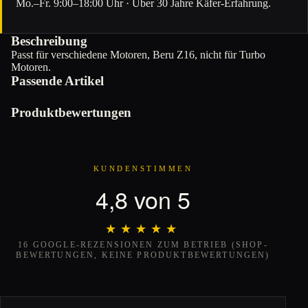
Mo.–Fr. 9:00–18:00 Uhr · Über 30 Jahre Käfer-Erfahrung.
Beschreibung
Passt für verschiedene Motoren, Beru Z16, nicht für Turbo
Motoren.
Passende Artikel
Produktbewertungen
KUNDENSTIMMEN
4,8 von 5
★★★★★
★★★★★
16 GOOGLE-REZENSIONEN ZUM BETRIEB (SHOP-
BEWERTUNGEN, KEINE PRODUKTBEWERTUNGEN)