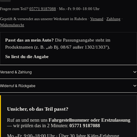
Fragen zum Teil?
05771 9187088
· Mo.–Fr. 9:00–18:00 Uhr
Geprüft & versendet aus unserer Werkstatt in Rahden ·
Versand
·
Zahlung
·
Widerrufsrecht
Passt das an mein Auto?
Die Passungsangabe steht im
Produktnamen (z. B. „ab Bj. 08/67 außer 1302/1303").
So liest du die Angabe
Versand & Zahlung
Widerruf & Rückgabe
Unsicher, ob das Teil passt?
Ruf an und nenn uns
Fahrgestellnummer oder Erstzulassung
— wir prüfen das in 2 Minuten:
05771 9187088
Mo.–Fr. 9:00–18:00 Uhr · Über 30 Jahre Käfer-Erfahrung.