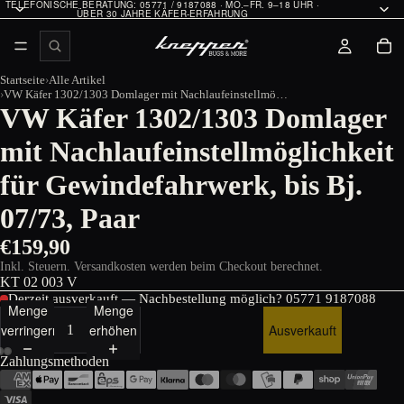
TELEFONISCHE BERATUNG: 05771 / 9187088 · MO.–FR. 9–18 UHR ·
ÜBER 30 JAHRE KÄFER-ERFAHRUNG
Startseite
Alle Artikel
VW Käfer 1302/1303 Domlager mit Nachlaufeinstellmöglichkeit für Gewindefahrwerk, bis Bj. 07/73, Paar
VW Käfer 1302/1303 Domlager
mit Nachlaufeinstellmöglichkeit
für Gewindefahrwerk, bis Bj.
07/73, Paar
€159,90
Inkl. Steuern. Versandkosten werden beim Checkout berechnet.
KT 02 003 V
Derzeit ausverkauft — Nachbestellung möglich?
05771 9187088
Menge
Menge
verringern
erhöhen
Ausverkauft
Zahlungsmethoden