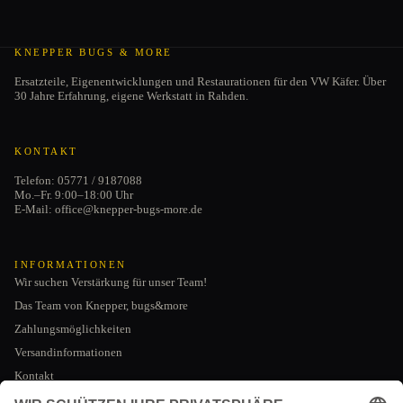
KNEPPER BUGS & MORE
Ersatzteile, Eigenentwicklungen und Restaurationen für den VW Käfer. Über
30 Jahre Erfahrung, eigene Werkstatt in Rahden.
KONTAKT
Telefon: 05771 / 9187088
Mo.–Fr. 9:00–18:00 Uhr
E-Mail: office@knepper-bugs-more.de
INFORMATIONEN
Wir suchen Verstärkung für unser Team!
Das Team von Knepper, bugs&more
Zahlungsmöglichkeiten
Versandinformationen
Kontakt
Datenschutzerklärung