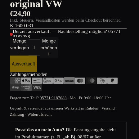
original VW
€24,90
Inkl. Steuern. Versandkosten werden beim Checkout berechnet.
K 1600 031
Derzeit ausverkauft — Nachbestellung möglich?
05771
9187088
Menge
Menge
verringern
erhöhen
Ausverkauft
Zahlungsmethoden
Fragen zum Teil?
05771 9187088
· Mo.–Fr. 9:00–18:00 Uhr
Geprüft & versendet aus unserer Werkstatt in Rahden ·
Versand
·
Zahlung
·
Widerrufsrecht
Passt das an mein Auto?
Die Passungsangabe steht
im Produktnamen (z. B. „ab Bj. 08/67 außer