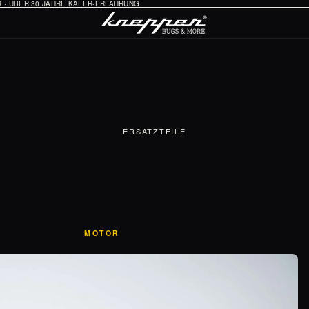
HR · ÜBER 30 JAHRE KÄFER-ERFAHRUNG
ERSATZTEILE
MOTOR
Öl-System
Vergaser & Ansaugung
Zündung