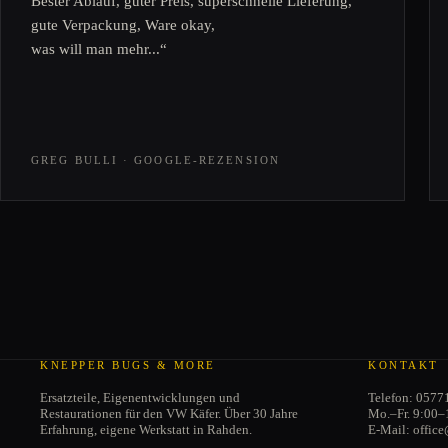
Bester Ablauf, guter Preis, superschnelle Lieferung,
gute Verpackung, Ware okay,
was will man mehr...“
GREG BULLI · GOOGLE-REZENSION
KNEPPER BUGS & MORE
KONTAKT
Ersatzteile, Eigenentwicklungen und
Telefon: 0577
Restaurationen für den VW Käfer. Über 30 Jahre
Mo.–Fr. 9:00–
Erfahrung, eigene Werkstatt in Rahden.
E-Mail: offic