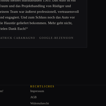
Umbau meines marinablauen 1303. Das Auto ist ein
Traum und das Projekthandling von Rüdiger und
seinem Team war äußerst professionell, vertrauensvoll
und engagiert. Und zum Schluss noch das Auto vor
die Haustür geliefert bekommen. Mehr geht nicht,
vielen Dank Euch!“
PATRICK CARAMAGNO · GOOGLE-REZENSION
RECHTLICHES
am!
Impressum
AGB
Widerrufsrecht