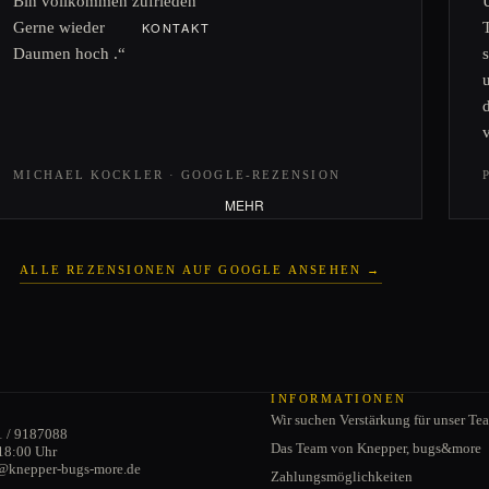
Bin vollkommen zufrieden
Gerne wieder
KONTAKT
Daumen hoch .“
VERSANDINFORMATIONEN
CABRIO
ZAHLUNGSMÖGLICHKEITE
Verdeck
N
Cabrio-Türen
JOBS
Schwenkfenster
MICHAEL KOCKLER · GOOGLE-REZENSION
Cabriodichtungen
MEHR
ALLE REZENSIONEN AUF GOOGLE ANSEHEN →
Datenschutzerklärung
AGB
INFORMATIONEN
Wir suchen Verstärkung für unser Te
Impressum
1 / 9187088
Das Team von Knepper, bugs&more
18:00 Uhr
Kontaktinformationen
e@knepper-bugs-more.de
Zahlungsmöglichkeiten
Widerrufsrecht