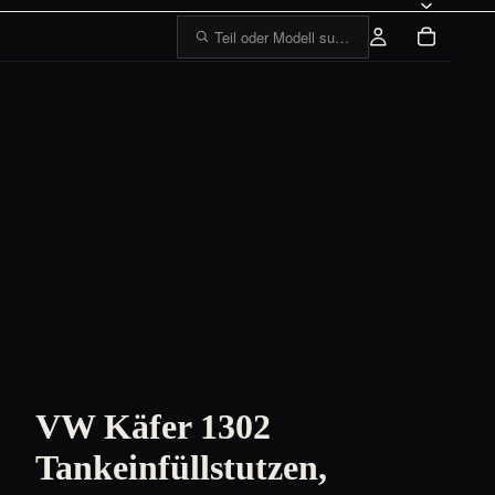
Teil oder Modell suchen, z. B. „1303 Tankge
VW Käfer 1302
Tankeinfüllstutzen,