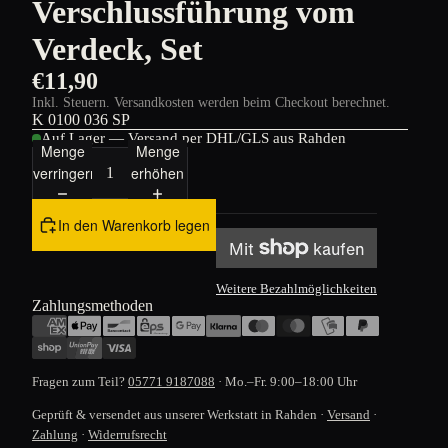
Verschlussführung vom
Verdeck, Set
€11,90
Inkl. Steuern. Versandkosten werden beim Checkout berechnet.
K 0100 036 SP
Auf Lager — Versand per DHL/GLS aus Rahden
Menge
Menge
verringern
erhöhen
In den Warenkorb legen
Weitere Bezahlmöglichkeiten
Zahlungsmethoden
Fragen zum Teil?
05771 9187088
· Mo.–Fr. 9:00–18:00 Uhr
Geprüft & versendet aus unserer Werkstatt in Rahden ·
Versand
·
Zahlung
·
Widerrufsrecht