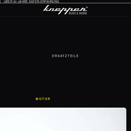
HR · ÜBER 30 JAHRE KÄFER-ERFAHRUNG
ERSATZTEILE
MOTOR
Öl-System
Vergaser & Ansaugung
Zündung