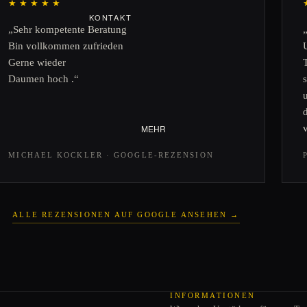
★★★★★
KONTAKT
„Sehr kompetente Beratung
VERSANDINFORMATIONEN
CABRIO
Bin vollkommen zufrieden
ZAHLUNGSMÖGLICHKEITE
Verdeck
Gerne wieder
N
Cabrio-Türen
Daumen hoch .“
JOBS
Schwenkfenster
Cabriodichtungen
MEHR
MICHAEL KOCKLER · GOOGLE-REZENSION
ALLE REZENSIONEN AUF GOOGLE ANSEHEN →
Datenschutzerklärung
AGB
INFORMATIONEN