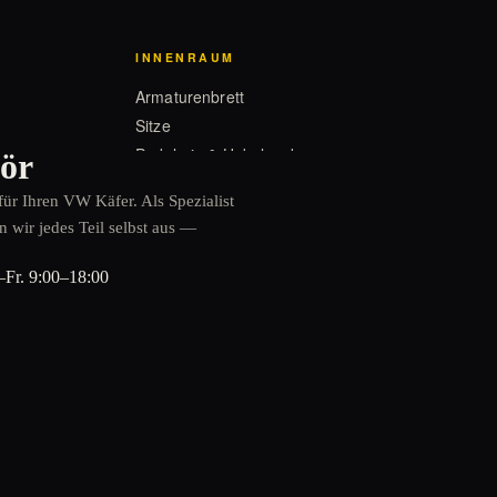
INNENRAUM
Armaturenbrett
Sitze
Pedalerie & Hebelwerk
hör
für Ihren VW Käfer. Als Spezialist
 wir jedes Teil selbst aus —
ELEKTRIK
Beleuchtung
Fr. 9:00–18:00
Instrumente
Schalter
Scheibenwischer
CABRIO
Verdeck