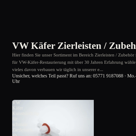
VW Käfer Zierleisten / Zube
Hier finden Sie unser Sortiment im Bereich Zierleisten / Zubehör 
für VW-Käfer-Restaurierung mit über 30 Jahren Erfahrung wählen
vieles davon verbauen wir täglich in unserer e...
Unsicher, welches Teil passt? Ruf uns an:
05771 9187088
· Mo.–
Uhr
VW
Käfer
Kunststoffclip
für
schmale
Zierleisten,
ab