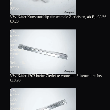
Bj.
08/66
VW Käfer Kunststoffclip für schmale Zierleisten, ab Bj. 08/66
€0,20
VW
Käfer
1303
breite
Zierleiste
vorne
am
Seitenteil,
rechts
VW Käfer 1303 breite Zierleiste vorne am Seitenteil, rechts
€18,90
VW
Käfer
1303
breite
Zierleiste