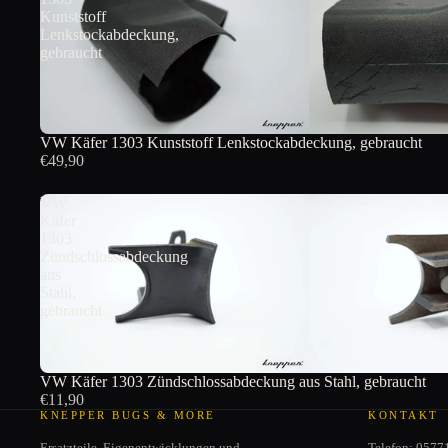
Kunststoff
Lenkstockabdeckung,
gebraucht
AUSVERKAUFT
VW Käfer 1303 Kunststoff Lenkstockabdeckung, gebraucht
€49,90
VW
Käfer
1303
Zündschlossabdeckung
aus
Stahl,
gebraucht
VW Käfer 1303 Zündschlossabdeckung aus Stahl, gebraucht
€11,90
KNEPPER BUGS & MORE
KONTAKT
Ersatzteile, Eigenentwicklungen und
Telefon: 0577