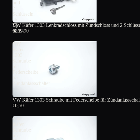
und
2
Schlüsseln,
ab
VW Käfer 1303 Lenkradschloss mit Zündschloss und 2 Schlüssel
Bj.
€299,90
08/74
VW
Käfer
1303
Schraube
mit
Federscheibe
für
Zündanlassschalter
VW Käfer 1303 Schraube mit Federscheibe für Zündanlassschal
€0,50
VW
Käfer
Schraube
für