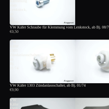
Klemmung
vom
Lenkstock,
ab
Bj.
08/70
VW Käfer Schraube für Klemmung vom Lenkstock, ab Bj. 08/7
€0,50
VW
Käfer
1303
Zündanlassschalter,
ab
Bj.
01/74
VW Käfer 1303 Zündanlassschalter, ab Bj. 01/74
€9,90
VW
Käfer
1303