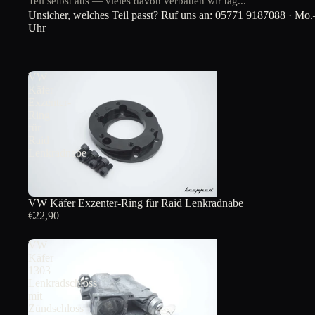
Teil selbst aus — vieles davon verbauen wir täg...
Unsicher, welches Teil passt? Ruf uns an:
05771 9187088
· Mo.–
Uhr
VW
Käfer
Exzenter-
Ring
für
Raid
Lenkradnabe
AUSVERKAUFT
VW Käfer Exzenter-Ring für Raid Lenkradnabe
€22,90
VW
Käfer
1303
Lenkradschloss
mit
Zündschloss