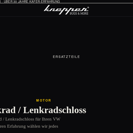
HR · ÜBER 30 JAHRE KÄFER-ERFAHRUNG
ERSATZTEILE
MOTOR
rad / Lenkradschloss
Öl-System
Vergaser & Ansaugung
ad / Lenkradschloss für Ihren VW
Zündung
hren Erfahrung wählen wir jedes