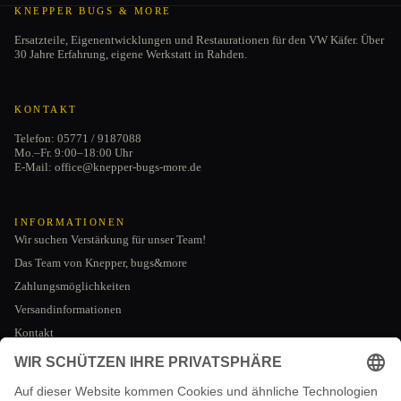
KNEPPER BUGS & MORE
Ersatzteile, Eigenentwicklungen und Restaurationen für den VW Käfer. Über
30 Jahre Erfahrung, eigene Werkstatt in Rahden.
KONTAKT
Telefon: 05771 / 9187088
Mo.–Fr. 9:00–18:00 Uhr
E-Mail: office@knepper-bugs-more.de
INFORMATIONEN
Wir suchen Verstärkung für unser Team!
Das Team von Knepper, bugs&more
Zahlungsmöglichkeiten
Versandinformationen
Kontakt
Datenschutzerklärung
AGB
RECHTLICHES
Impressum