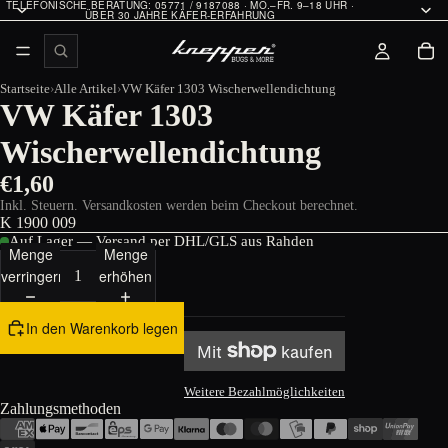
TELEFONISCHE BERATUNG: 05771 / 9187088 · MO.–FR. 9–18 UHR ·
ÜBER 30 JAHRE KÄFER-ERFAHRUNG
Startseite
Alle Artikel
VW Käfer 1303 Wischerwellendichtung
VW Käfer 1303
Wischerwellendichtung
€1,60
Inkl. Steuern. Versandkosten werden beim Checkout berechnet.
K 1900 009
Auf Lager — Versand per DHL/GLS aus Rahden
Menge
Menge
verringern
erhöhen
In den Warenkorb legen
Weitere Bezahlmöglichkeiten
Zahlungsmethoden