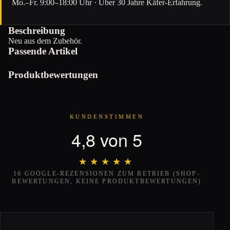
Mo.–Fr. 9:00–18:00 Uhr · Über 30 Jahre Käfer-Erfahrung.
Beschreibung
Neu aus dem Zubehör.
Passende Artikel
Produktbewertungen
KUNDENSTIMMEN
4,8 von 5
★★★★★
★★★★★
16 GOOGLE-REZENSIONEN ZUM BETRIEB (SHOP-
BEWERTUNGEN, KEINE PRODUKTBEWERTUNGEN)