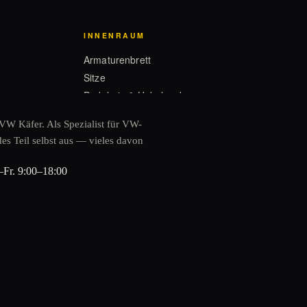
INNENRAUM
Armaturenbrett
Sitze
Pedalerie & Hebelwerk
VW Käfer. Als Spezialist für VW-
es Teil selbst aus — vieles davon
ELEKTRIK
Beleuchtung
Fr. 9:00–18:00
Instrumente
Schalter
Scheibenwischer
CABRIO
Verdeck