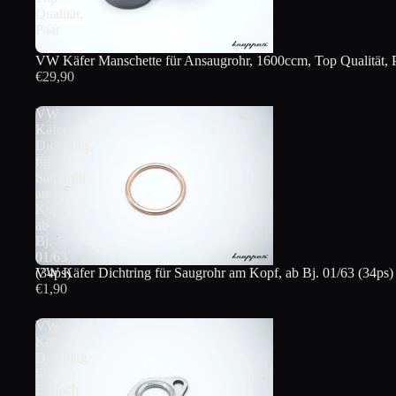
Qualität,
Paar
VW Käfer Manschette für Ansaugrohr, 1600ccm, Top Qualität, 
€29,90
VW
Käfer
Dichtring
für
Saugrohr
am
Kopf,
ab
Bj.
01/63
VW Käfer Dichtring für Saugrohr am Kopf, ab Bj. 01/63 (34ps)
(34ps)
€1,90
VW
Käfer
Dichtung
für
Einfach