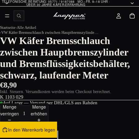
TELEFONISCHE BERATUNG: 05771 / 9187088 · MO.–FR. 9–18 UHR ·
ÜBER 30 JAHRE KÄFER-ERFAHRUNG
Startseite
Alle Artikel
VW Käfer Bremsschlauch zwischen Hauptbremszylinder und Bremsflüssigkeitsbehälter, schwarz, laufender Meter
VW Käfer Bremsschlauch
zwischen Hauptbremszylinder
und Bremsflüssigkeitsbehälter,
schwarz, laufender Meter
€8,90
Inkl. Steuern. Versandkosten werden beim Checkout berechnet.
K 1103 029
Auf Lager — Versand per DHL/GLS aus Rahden
Menge
Menge
verringern
erhöhen
In den Warenkorb legen