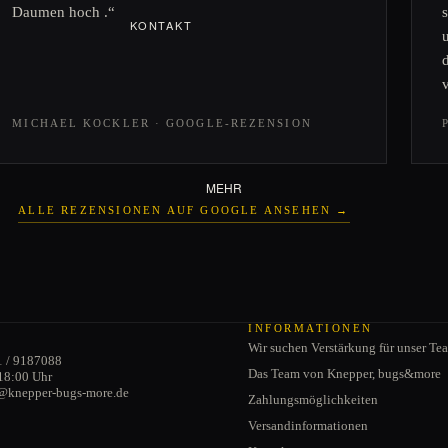
Daumen hoch .“
KONTAKT
VERSANDINFORMATIONEN
CABRIO
ZAHLUNGSMÖGLICHKEITE
Verdeck
N
Cabrio-Türen
JOBS
MICHAEL KOCKLER · GOOGLE-REZENSION
Schwenkfenster
Cabriodichtungen
MEHR
ALLE REZENSIONEN AUF GOOGLE ANSEHEN →
Datenschutzerklärung
AGB
INFORMATIONEN
Wir suchen Verstärkung für unser Te
Impressum
1 / 9187088
Das Team von Knepper, bugs&more
18:00 Uhr
Kontaktinformationen
e@knepper-bugs-more.de
Zahlungsmöglichkeiten
Widerrufsrecht
Versandinformationen
Versand