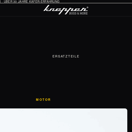
HR · ÜBER 30 JAHRE KÄFER-ERFAHRUNG
ERSATZTEILE
MOTOR
Öl-System
Vergaser & Ansaugung
Zündung