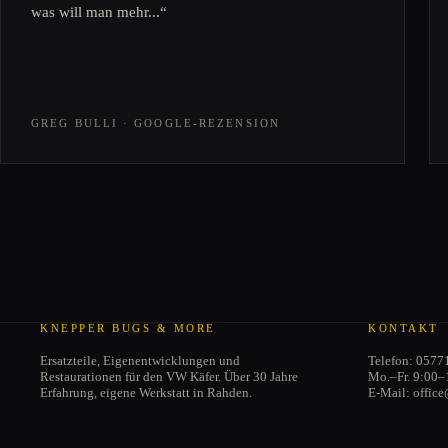
was will man mehr...“
GREG BULLI · GOOGLE-REZENSION
KNEPPER BUGS & MORE
KONTAKT
Ersatzteile, Eigenentwicklungen und
Telefon: 0577
Restaurationen für den VW Käfer. Über 30 Jahre
Mo.–Fr. 9:00–
Erfahrung, eigene Werkstatt in Rahden.
E-Mail: offic