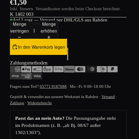
€1,50
Inkl. Steuern. Versandkosten werden beim Checkout berechnet.
K 1402 003
Auf Lager — Versand per DHL/GLS aus Rahden
Menge
Menge
verringern
erhöhen
In den Warenkorb legen
Zahlungsmethoden
Fragen zum Teil?
05771 9187088
· Mo.–Fr. 9:00–18:00 Uhr
Geprüft & versendet aus unserer Werkstatt in Rahden ·
Versand
·
Zahlung
·
Widerrufsrecht
Passt das an mein Auto?
Die Passungsangabe steht
im Produktnamen (z. B. „ab Bj. 08/67 außer
1302/1303").