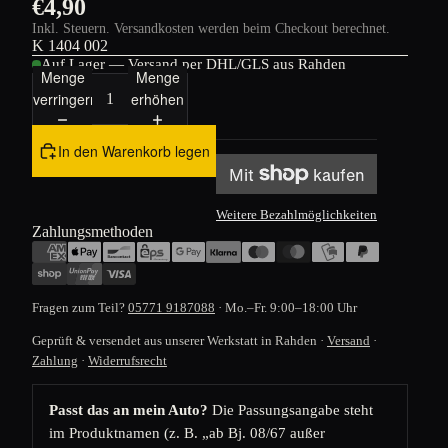
€4,90
Inkl. Steuern. Versandkosten werden beim Checkout berechnet.
K 1404 002
Auf Lager — Versand per DHL/GLS aus Rahden
Menge
Menge
verringern
erhöhen
In den Warenkorb legen
Weitere Bezahlmöglichkeiten
Zahlungsmethoden
Fragen zum Teil?
05771 9187088
· Mo.–Fr. 9:00–18:00 Uhr
Geprüft & versendet aus unserer Werkstatt in Rahden ·
Versand
·
Zahlung
·
Widerrufsrecht
Passt das an mein Auto?
Die Passungsangabe steht
im Produktnamen (z. B. „ab Bj. 08/67 außer