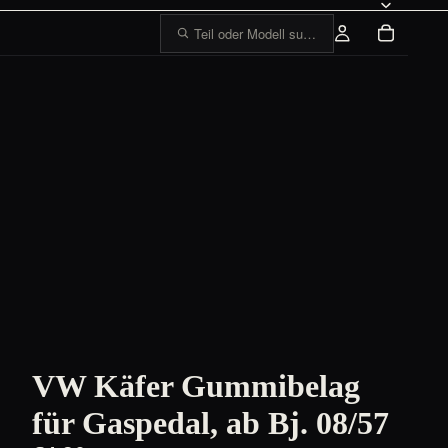
Teil oder Modell suchen, z. B. „1303 Tankge
VW Käfer Gummibelag
für Gaspedal, ab Bj. 08/57