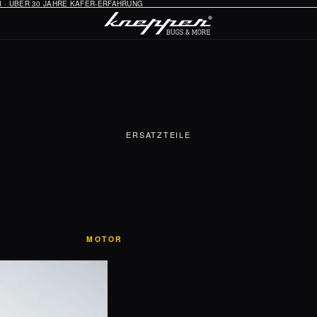
HR · ÜBER 30 JAHRE KÄFER-ERFAHRUNG
ERSATZTEILE
MOTOR
Öl-System
Vergaser & Ansaugung
Zündung