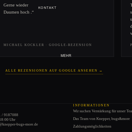
Gerne wieder
KONTAKT
Daumen hoch .“
VERSANDINFORMATIONEN
CABRIO
ZAHLUNGSMÖGLICHKEITE
Verdeck
N
Cabrio-Türen
JOBS
Schwenkfenster
MICHAEL KOCKLER · GOOGLE-REZENSION
Cabriodichtungen
MEHR
ALLE REZENSIONEN AUF GOOGLE ANSEHEN →
Datenschutzerklärung
AGB
INFORMATIONEN
Wir suchen Verstärkung für unser Te
Impressum
1 / 9187088
Das Team von Knepper, bugs&more
18:00 Uhr
Kontaktinformationen
e@knepper-bugs-more.de
Zahlungsmöglichkeiten
Widerrufsrecht