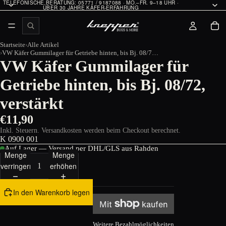
TELEFONISCHE BERATUNG: 05771 / 9187088 · MO.–FR. 9–18 UHR ·
ÜBER 30 JAHRE KÄFER-ERFAHRUNG
Startseite
Alle Artikel
VW Käfer Gummilager für Getriebe hinten, bis Bj. 08/72, verstärkt
VW Käfer Gummilager für
Getriebe hinten, bis Bj. 08/72,
verstärkt
€11,90
Inkl. Steuern. Versandkosten werden beim Checkout berechnet.
K 0900 001
Auf Lager — Versand per DHL/GLS aus Rahden
Menge
Menge
verringern
erhöhen
In den Warenkorb legen
Weitere Bezahlmöglichkeiten