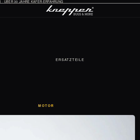
HR · ÜBER 30 JAHRE KÄFER-ERFAHRUNG
ERSATZTEILE
MOTOR
Öl-System
Vergaser & Ansaugung
Zündung