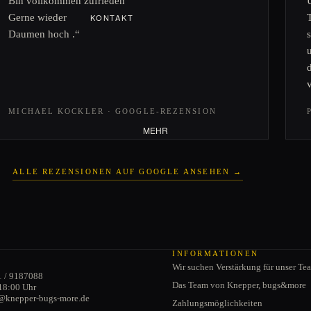
Bin vollkommen zufrieden
Gerne wieder
KONTAKT
Daumen hoch .“
VERSANDINFORMATIONEN
CABRIO
ZAHLUNGSMÖGLICHKEITE
Verdeck
N
Cabrio-Türen
JOBS
Schwenkfenster
MICHAEL KOCKLER · GOOGLE-REZENSION
Cabriodichtungen
MEHR
ALLE REZENSIONEN AUF GOOGLE ANSEHEN →
Datenschutzerklärung
AGB
INFORMATIONEN
Wir suchen Verstärkung für unser Te
Impressum
1 / 9187088
Das Team von Knepper, bugs&more
18:00 Uhr
Kontaktinformationen
e@knepper-bugs-more.de
Zahlungsmöglichkeiten
Widerrufsrecht