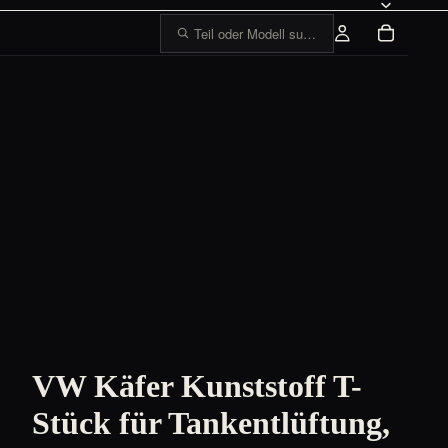
Teil oder Modell suchen, z. B. „1303 Tankge
VW Käfer Kunststoff T-
Stück für Tankentlüftung,