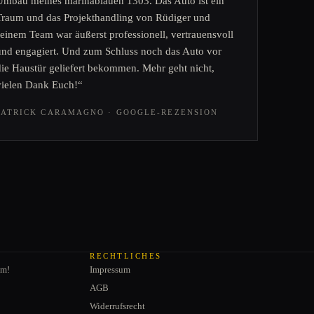
Umbau meines marinablauen 1303. Das Auto ist ein
Traum und das Projekthandling von Rüdiger und
seinem Team war äußerst professionell, vertrauensvoll
und engagiert. Und zum Schluss noch das Auto vor
die Haustür geliefert bekommen. Mehr geht nicht,
vielen Dank Euch!“
PATRICK CARAMAGNO · GOOGLE-REZENSION
RECHTLICHES
am!
Impressum
AGB
Widerrufsrecht