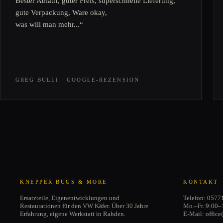
Bester Ablauf, guter Preis, superschnelle Lieferung,
gute Verpackung, Ware okay,
was will man mehr...“
GREG BULLI · GOOGLE-REZENSION
KNEPPER BUGS & MORE
KONTAKT
Ersatzteile, Eigenentwicklungen und
Telefon: 0577
Restaurationen für den VW Käfer. Über 30 Jahre
Mo.–Fr. 9:00–
Erfahrung, eigene Werkstatt in Rahden.
E-Mail: offic