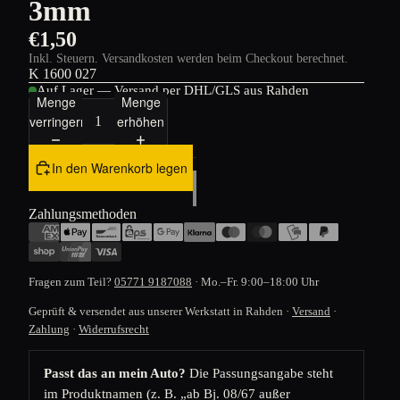
3mm
€1,50
Inkl. Steuern. Versandkosten werden beim Checkout berechnet.
K 1600 027
Auf Lager — Versand per DHL/GLS aus Rahden
Menge
Menge
verringern
erhöhen
In den Warenkorb legen
Zahlungsmethoden
Fragen zum Teil?
05771 9187088
· Mo.–Fr. 9:00–18:00 Uhr
Geprüft & versendet aus unserer Werkstatt in Rahden ·
Versand
·
Zahlung
·
Widerrufsrecht
Passt das an mein Auto?
Die Passungsangabe steht
im Produktnamen (z. B. „ab Bj. 08/67 außer