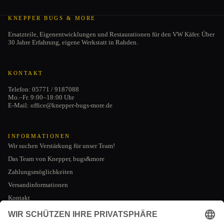
KNEPPER BUGS & MORE
Ersatzteile, Eigenentwicklungen und Restaurationen für den VW Käfer. Über
30 Jahre Erfahrung, eigene Werkstatt in Rahden.
KONTAKT
Telefon: 05771 / 9187088
Mo.–Fr. 9:00–18:00 Uhr
E-Mail: office@knepper-bugs-more.de
INFORMATIONEN
Wir suchen Verstärkung für unser Team!
Das Team von Knepper, bugs&more
Zahlungsmöglichkeiten
Versandinformationen
Kontakt
Datenschutzerklärung
AGB