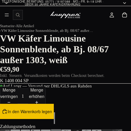
TELEFONISCHE BERATUNG: 05771 / 9187088 · MO.–FR. 9–18 UHR ·
ÜBER 30 JAHRE KÄFER-ERFAHRUNG
Startseite
Alle Artikel
VW Käfer Limousine Sonnenblende, ab Bj. 08/67 außer 1303, weiß
VW Käfer Limousine
Sonnenblende, ab Bj. 08/67
außer 1303, weiß
€59,90
Inkl. Steuern. Versandkosten werden beim Checkout berechnet.
K 1408 004 SP
Auf Lager — Versand per DHL/GLS aus Rahden
Menge
Menge
verringern
erhöhen
In den Warenkorb legen
Zahlungsmethoden