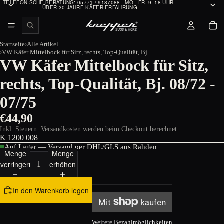
TELEFONISCHE BERATUNG: 05771 / 9187088 · MO.–FR. 9–18 UHR ·
ÜBER 30 JAHRE KÄFER-ERFAHRUNG
Startseite
Alle Artikel
VW Käfer Mittelbock für Sitz, rechts, Top-Qualität, Bj. 08/72 - 07/75
VW Käfer Mittelbock für Sitz,
rechts, Top-Qualität, Bj. 08/72 -
07/75
€44,90
Inkl. Steuern. Versandkosten werden beim Checkout berechnet.
K 1200 008
Auf Lager — Versand per DHL/GLS aus Rahden
Menge
Menge
verringern
erhöhen
In den Warenkorb legen
Weitere Bezahlmöglichkeiten