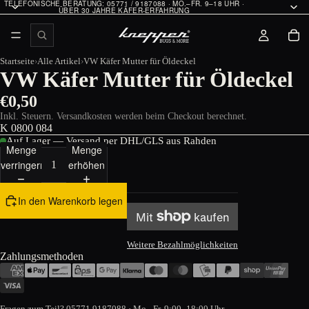
TELEFONISCHE BERATUNG: 05771 / 9187088 · MO.–FR. 9–18 UHR ·
ÜBER 30 JAHRE KÄFER-ERFAHRUNG
Startseite
Alle Artikel
VW Käfer Mutter für Öldeckel
VW Käfer Mutter für Öldeckel
€0,50
Inkl. Steuern. Versandkosten werden beim Checkout berechnet.
K 0800 084
Auf Lager — Versand per DHL/GLS aus Rahden
Menge
Menge
verringern
erhöhen
In den Warenkorb legen
Weitere Bezahlmöglichkeiten
Zahlungsmethoden
Fragen zum Teil?
05771 9187088
· Mo.–Fr. 9:00–18:00 Uhr