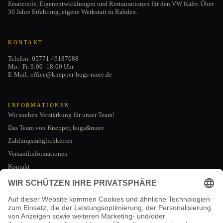
Ersatzteile, Eigenentwicklungen und Restaurationen für den VW Käfer. Über
30 Jahre Erfahrung, eigene Werkstatt in Rahden.
KONTAKT
Telefon: 05771 / 9187088
Mo.–Fr. 9:00–18:00 Uhr
E-Mail: office@knepper-bugs-more.de
INFORMATIONEN
Wir suchen Verstärkung für unser Team!
Das Team von Knepper, bugs&more
Zahlungsmöglichkeiten
Versandinformationen
Kontakt
Datenschutzerklärung
AGB
RECHTLICHES
Impressum
Impressum
Kontaktinformationen
AGB