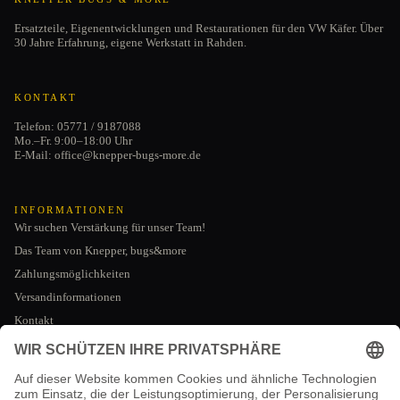
Ersatzteile, Eigenentwicklungen und Restaurationen für den VW Käfer. Über
30 Jahre Erfahrung, eigene Werkstatt in Rahden.
KONTAKT
Telefon: 05771 / 9187088
Mo.–Fr. 9:00–18:00 Uhr
E-Mail: office@knepper-bugs-more.de
INFORMATIONEN
Wir suchen Verstärkung für unser Team!
Das Team von Knepper, bugs&more
Zahlungsmöglichkeiten
Versandinformationen
Kontakt
Datenschutzerklärung
AGB
RECHTLICHES
Impressum
Impressum