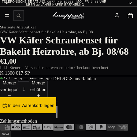
TELEFONISCHE BERATUNG: 05771 / 9187088 · MO.–FR. 9–18 UHR ·
ÜBER 30 JAHRE KÄFER-ERFAHRUNG
Startseite
Alle Artikel
VW Käfer Schraubenset für Bakelit Heizrohre, ab Bj. 08/68
VW Käfer Schraubenset für
Bakelit Heizrohre, ab Bj. 08/68
€1,00
Inkl. Steuern. Versandkosten werden beim Checkout berechnet.
K 1300 017 SP
Auf Lager — Versand per DHL/GLS aus Rahden
Menge
Menge
verringern
erhöhen
In den Warenkorb legen
Zahlungsmethoden