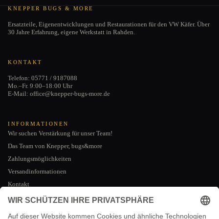
KNEPPER BUGS & MORE
Ersatzteile, Eigenentwicklungen und Restaurationen für den VW Käfer. Über
30 Jahre Erfahrung, eigene Werkstatt in Rahden.
KONTAKT
Telefon: 05771 / 9187088
Mo.–Fr. 9:00–18:00 Uhr
E-Mail: office@knepper-bugs-more.de
INFORMATIONEN
Wir suchen Verstärkung für unser Team!
Das Team von Knepper, bugs&more
Zahlungsmöglichkeiten
Versandinformationen
Kontakt
Datenschutzerklärung
AGB
RECHTLICHES
Impressum