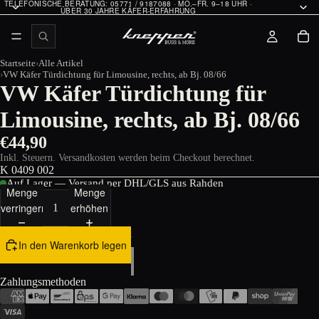
TELEFONISCHE BERATUNG: 05771 / 9187088 · MO.–FR. 9–18 UHR ·
ÜBER 30 JAHRE KÄFER-ERFAHRUNG
Startseite
Alle Artikel
VW Käfer Türdichtung für Limousine, rechts, ab Bj. 08/66
VW Käfer Türdichtung für
Limousine, rechts, ab Bj. 08/66
€44,90
Inkl. Steuern. Versandkosten werden beim Checkout berechnet.
K 0409 002
Auf Lager — Versand per DHL/GLS aus Rahden
Menge
Menge
verringern
erhöhen
In den Warenkorb legen
Zahlungsmethoden