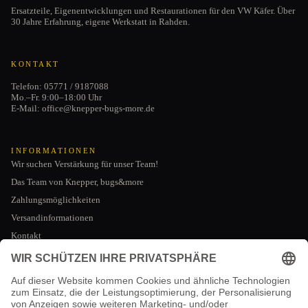
Ersatzteile, Eigenentwicklungen und Restaurationen für den VW Käfer. Über
30 Jahre Erfahrung, eigene Werkstatt in Rahden.
KONTAKT
Telefon: 05771 / 9187088
Mo.–Fr. 9:00–18:00 Uhr
E-Mail: office@knepper-bugs-more.de
INFORMATIONEN
Wir suchen Verstärkung für unser Team!
Das Team von Knepper, bugs&more
Zahlungsmöglichkeiten
Versandinformationen
Kontakt
Datenschutzerklärung
AGB
RECHTLICHES
Impressum
Impressum
Kontaktinformationen