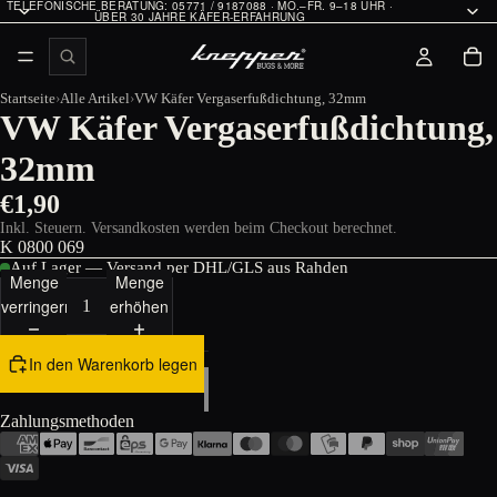
TELEFONISCHE BERATUNG: 05771 / 9187088 · MO.–FR. 9–18 UHR ·
ÜBER 30 JAHRE KÄFER-ERFAHRUNG
Startseite
Alle Artikel
VW Käfer Vergaserfußdichtung, 32mm
VW Käfer Vergaserfußdichtung,
32mm
€1,90
Inkl. Steuern. Versandkosten werden beim Checkout berechnet.
K 0800 069
Auf Lager — Versand per DHL/GLS aus Rahden
Menge
Menge
verringern
erhöhen
In den Warenkorb legen
Zahlungsmethoden