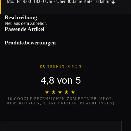
Mo.–Fr. 9:00–18:00 Uhr · Über 30 Jahre Käfer-Erfahrung.
Beschreibung
Neu aus dem Zubehör.
Passende Artikel
Produktbewertungen
KUNDENSTIMMEN
4,8 von 5
★★★★★
★★★★★
16 GOOGLE-REZENSIONEN ZUM BETRIEB (SHOP-
BEWERTUNGEN, KEINE PRODUKTBEWERTUNGEN)