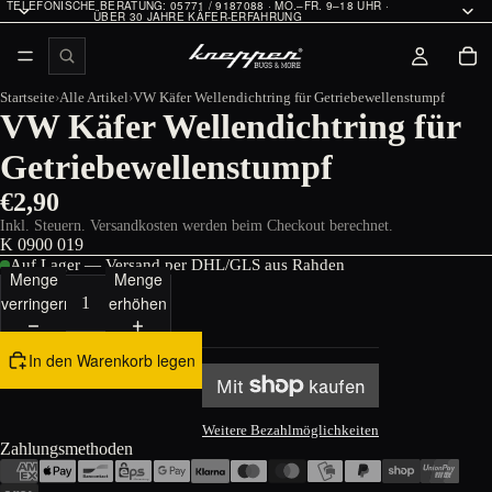
TELEFONISCHE BERATUNG: 05771 / 9187088 · MO.–FR. 9–18 UHR ·
ÜBER 30 JAHRE KÄFER-ERFAHRUNG
Startseite
Alle Artikel
VW Käfer Wellendichtring für Getriebewellenstumpf
VW Käfer Wellendichtring für
Getriebewellenstumpf
€2,90
Inkl. Steuern. Versandkosten werden beim Checkout berechnet.
K 0900 019
Auf Lager — Versand per DHL/GLS aus Rahden
Menge
Menge
verringern
erhöhen
In den Warenkorb legen
Weitere Bezahlmöglichkeiten
Zahlungsmethoden