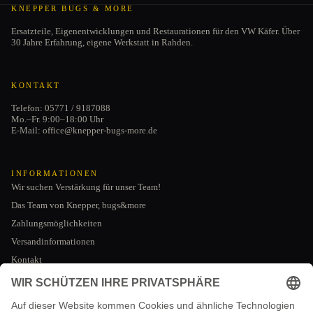
KNEPPER BUGS & MORE
Ersatzteile, Eigenentwicklungen und Restaurationen für den VW Käfer. Über
30 Jahre Erfahrung, eigene Werkstatt in Rahden.
KONTAKT
Telefon: 05771 / 9187088
Mo.–Fr. 9:00–18:00 Uhr
E-Mail: office@knepper-bugs-more.de
INFORMATIONEN
Wir suchen Verstärkung für unser Team!
Das Team von Knepper, bugs&more
Zahlungsmöglichkeiten
Versandinformationen
Kontakt
Datenschutzerklärung
AGB
RECHTLICHES
Impressum