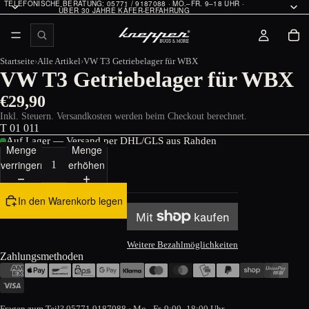
TELEFONISCHE BERATUNG: 05771 / 9187088 · MO.–FR. 9–18 UHR ·
ÜBER 30 JAHRE KÄFER-ERFAHRUNG
Startseite
Alle Artikel
VW T3 Getriebelager für WBX
VW T3 Getriebelager für WBX
€29,90
Inkl. Steuern. Versandkosten werden beim Checkout berechnet.
T 01 011
Auf Lager — Versand per DHL/GLS aus Rahden
Menge
Menge
verringern
erhöhen
In den Warenkorb legen
Weitere Bezahlmöglichkeiten
Zahlungsmethoden
Fragen zum Teil?
05771 9187088
· Mo.–Fr. 9:00–18:00 Uhr