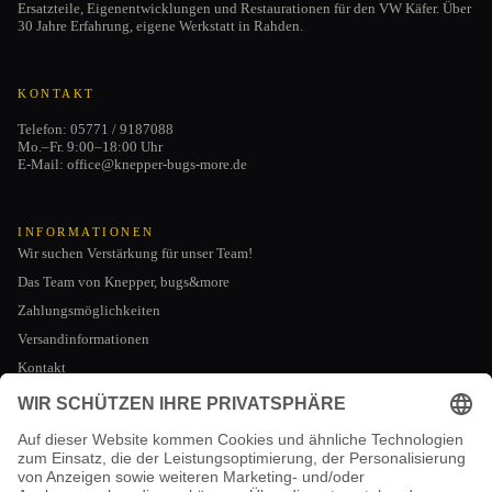
Ersatzteile, Eigenentwicklungen und Restaurationen für den VW Käfer. Über
30 Jahre Erfahrung, eigene Werkstatt in Rahden.
KONTAKT
Telefon: 05771 / 9187088
Mo.–Fr. 9:00–18:00 Uhr
E-Mail: office@knepper-bugs-more.de
INFORMATIONEN
Wir suchen Verstärkung für unser Team!
Das Team von Knepper, bugs&more
Zahlungsmöglichkeiten
Versandinformationen
Kontakt
Datenschutzerklärung
AGB
RECHTLICHES
Impressum
Impressum
Kontaktinformationen
AGB