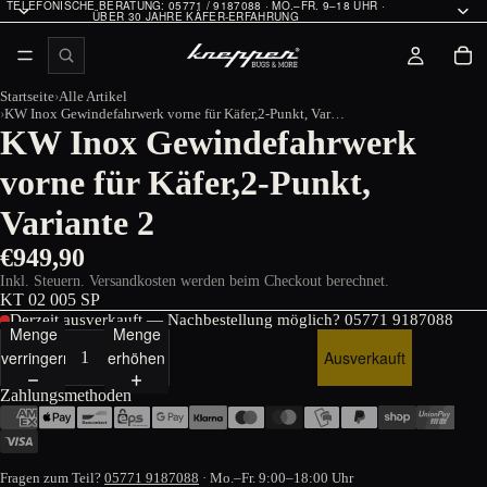
TELEFONISCHE BERATUNG: 05771 / 9187088 · MO.–FR. 9–18 UHR ·
ÜBER 30 JAHRE KÄFER-ERFAHRUNG
Startseite
Alle Artikel
KW Inox Gewindefahrwerk vorne für Käfer,2-Punkt, Variante 2
KW Inox Gewindefahrwerk
vorne für Käfer,2-Punkt,
Variante 2
€949,90
Inkl. Steuern. Versandkosten werden beim Checkout berechnet.
KT 02 005 SP
Derzeit ausverkauft — Nachbestellung möglich?
05771 9187088
Menge
Menge
verringern
erhöhen
Ausverkauft
Zahlungsmethoden
Fragen zum Teil?
05771 9187088
· Mo.–Fr. 9:00–18:00 Uhr