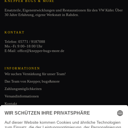
KNEPPER BUGS & MORE
Ersatzteile, Eigenentwicklungen und Restaurationen für den VW Käfer. Über
30 Jahre Erfahrung, eigene Werkstatt in Rahden.
KONTAKT
Telefon: 05771 / 9187088
Mo.–Fr. 9:00–18:00 Uhr
E-Mail: office@knepper-bugs-more.de
INFORMATIONEN
Wir suchen Verstärkung für unser Team!
Das Team von Knepper, bugs&more
Zahlungsmöglichkeiten
Versandinformationen
Kontakt
Datenschutzerklärung
AGB
RECHTLICHES
Impressum
Impressum