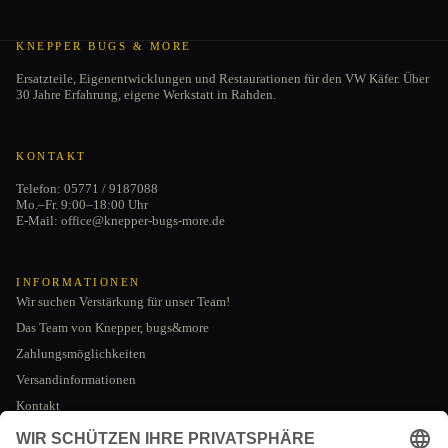
KNEPPER BUGS & MORE
Ersatzteile, Eigenentwicklungen und Restaurationen für den VW Käfer. Über
30 Jahre Erfahrung, eigene Werkstatt in Rahden.
KONTAKT
Telefon: 05771 / 9187088
Mo.–Fr. 9:00–18:00 Uhr
E-Mail: office@knepper-bugs-more.de
INFORMATIONEN
Wir suchen Verstärkung für unser Team!
Das Team von Knepper, bugs&more
Zahlungsmöglichkeiten
Versandinformationen
Kontakt
Datenschutzerklärung
AGB