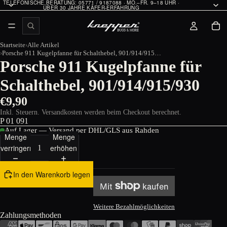
TELEFONISCHE BERATUNG: 05771 / 9187088 · MO.–FR. 9–18 UHR ·
ÜBER 30 JAHRE KÄFER-ERFAHRUNG
Startseite
Alle Artikel
Porsche 911 Kugelpfanne für Schalthebel, 901/914/915/930
Porsche 911 Kugelpfanne für
Schalthebel, 901/914/915/930
€9,90
Inkl. Steuern. Versandkosten werden beim Checkout berechnet.
P 01 091
Auf Lager — Versand per DHL/GLS aus Rahden
Menge
Menge
verringern
erhöhen
In den Warenkorb legen
Weitere Bezahlmöglichkeiten
Zahlungsmethoden