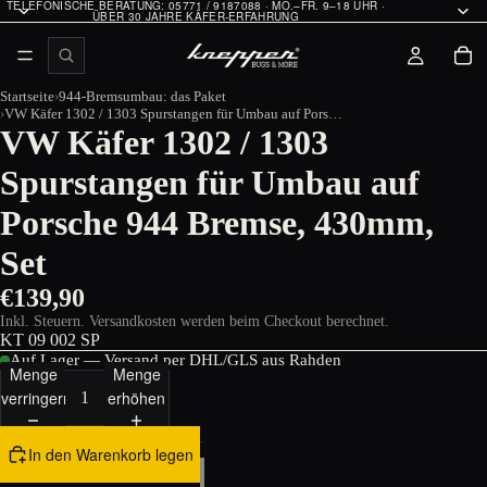
TELEFONISCHE BERATUNG: 05771 / 9187088 · MO.–FR. 9–18 UHR ·
ÜBER 30 JAHRE KÄFER-ERFAHRUNG
Startseite
944-Bremsumbau: das Paket
VW Käfer 1302 / 1303 Spurstangen für Umbau auf Porsche 944 Bremse, 430mm, Set
VW Käfer 1302 / 1303
Spurstangen für Umbau auf
Porsche 944 Bremse, 430mm,
Set
€139,90
Inkl. Steuern. Versandkosten werden beim Checkout berechnet.
KT 09 002 SP
Auf Lager — Versand per DHL/GLS aus Rahden
Menge
Menge
verringern
erhöhen
In den Warenkorb legen