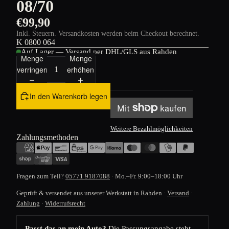
08/70
€99,90
Inkl. Steuern. Versandkosten werden beim Checkout berechnet.
K 0800 064
Auf Lager — Versand per DHL/GLS aus Rahden
Menge
Menge
verringern
erhöhen
In den Warenkorb legen
Weitere Bezahlmöglichkeiten
Zahlungsmethoden
Fragen zum Teil?
05771 9187088
· Mo.–Fr. 9:00–18:00 Uhr
Geprüft & versendet aus unserer Werkstatt in Rahden ·
Versand
·
Zahlung
·
Widerrufsrecht
Passt das an mein Auto?
Die Passungsangabe steht