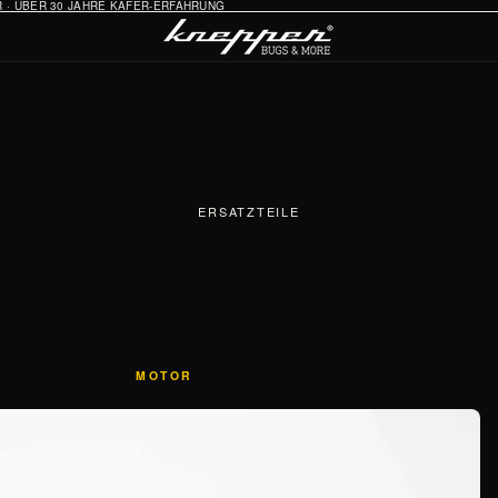
HR · ÜBER 30 JAHRE KÄFER-ERFAHRUNG
ERSATZTEILE
MOTOR
Öl-System
Vergaser & Ansaugung
Zündung