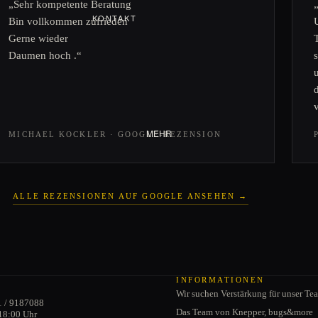
„Sehr kompetente Beratung
KONTAKT
Bin vollkommen zufrieden
VERSANDINFORMATIONEN
CABRIO
Gerne wieder
ZAHLUNGSMÖGLICHKEITE
Daumen hoch .“
Verdeck
N
Cabrio-Türen
JOBS
Schwenkfenster
Cabriodichtungen
MEHR
MICHAEL KOCKLER · GOOGLE-REZENSION
ALLE REZENSIONEN AUF GOOGLE ANSEHEN →
Datenschutzerklärung
AGB
INFORMATIONEN
Wir suchen Verstärkung für unser Te
Impressum
1 / 9187088
Das Team von Knepper, bugs&more
18:00 Uhr
Kontaktinformationen