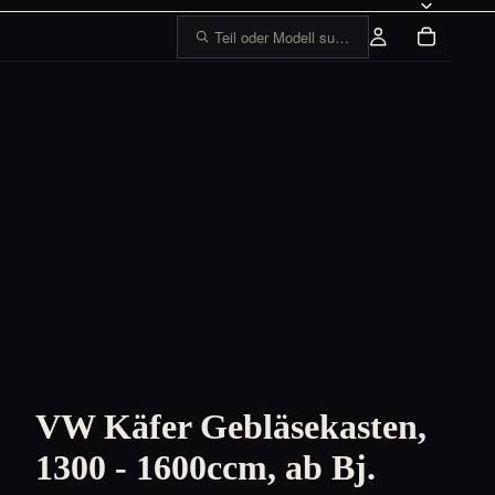
Teil oder Modell suchen, z. B. „1303 Tankge
VW Käfer Gebläsekasten,
1300 - 1600ccm, ab Bj.