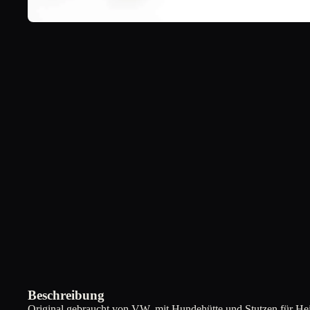
Beschreibung
Original gebraucht von VW, mit Hundehütte und Stutzen für He