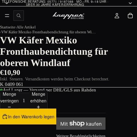
TELEFONISCHE BERATUNG: 05771 / 9187088 · MO.–FR. 9–18 UHR ·
ÜBER 30 JAHRE KÄFER-ERFAHRUNG
Startseite
Alle Artikel
VW Käfer Mexiko Fronthaubendichtung für oberen Windlauf
VW Käfer Mexiko
Fronthaubendichtung für
oberen Windlauf
€10,90
Inkl. Steuern. Versandkosten werden beim Checkout berechnet.
K 0409 061
Auf Lager — Versand per DHL/GLS aus Rahden
Menge
Menge
verringern
erhöhen
In den Warenkorb legen
Weitere Bezahlmöglichkeiten