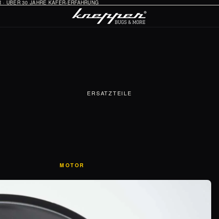
HR · ÜBER 30 JAHRE KÄFER-ERFAHRUNG
ERSATZTEILE
MOTOR
Öl-System
Vergaser & Ansaugung
Zündung