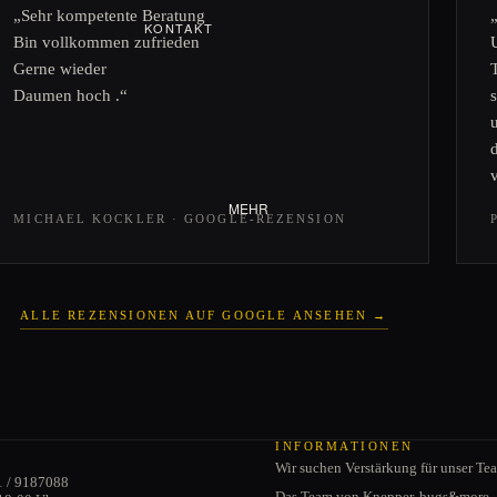
„Sehr kompetente Beratung
KONTAKT
Bin vollkommen zufrieden
VERSANDINFORMATIONEN
CABRIO
Gerne wieder
ZAHLUNGSMÖGLICHKEITE
Daumen hoch .“
Verdeck
N
Cabrio-Türen
JOBS
Schwenkfenster
Cabriodichtungen
MEHR
MICHAEL KOCKLER · GOOGLE-REZENSION
ALLE REZENSIONEN AUF GOOGLE ANSEHEN →
Datenschutzerklärung
AGB
INFORMATIONEN
Wir suchen Verstärkung für unser Te
Impressum
1 / 9187088
Das Team von Knepper, bugs&more