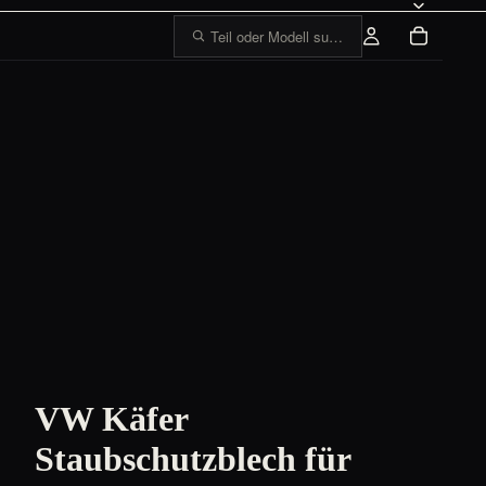
Teil oder Modell suchen, z. B. „1303 Tankge
VW Käfer
Staubschutzblech für