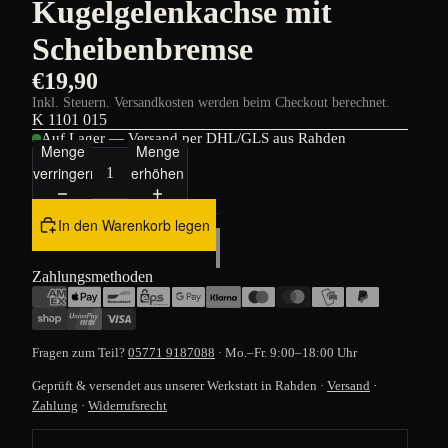
Kugelgelenkachse mit
Scheibenbremse
€19,90
Inkl. Steuern. Versandkosten werden beim Checkout berechnet.
K 1101 015
Auf Lager — Versand per DHL/GLS aus Rahden
Menge
Menge
verringern
erhöhen
In den Warenkorb legen
Zahlungsmethoden
Fragen zum Teil?
05771 9187088
· Mo.–Fr. 9:00–18:00 Uhr
Geprüft & versendet aus unserer Werkstatt in Rahden ·
Versand
·
Zahlung
·
Widerrufsrecht