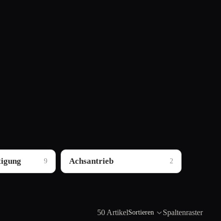
tigung
Achsantrieb
9
2
50 Artikel
Spaltenraster
Sortieren