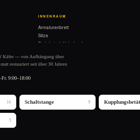
INNENRAUM
Armaturenbrett
Sitze
Pedalerie & Hebelwerk
 VW Käfer — von Aufhängung über
att restauriert seit über 30 Jahren
ELEKTRIK
Beleuchtung
Fr. 9:00–18:00
Instrumente
Schalter
Scheibenwischer
Schaltstange
Kupplungsbetä
16
9
3
CABRIO
Verdeck