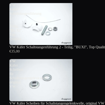
VW
Käfer
Schaltstangenführung
2
-
Teilig,
"BUXI",
Top
Qualität.
VW Käfer Schaltstangenführung 2 - Teilig, "BUXI", Top Qualit
€35,00
VW
Käfer
Scheiben
für
Schaltstangengelenkwelle,
original
VW
VW Käfer Scheiben für Schaltstangengelenkwelle, original VW